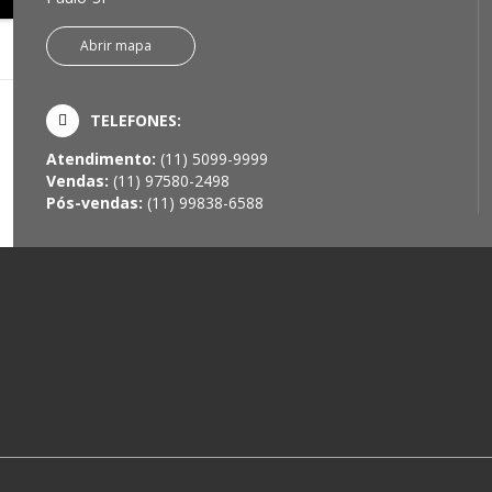
Abrir mapa
TELEFONES:
Atendimento:
(11) 5099-9999
Vendas:
(11) 97580-2498
Pós-vendas:
(11) 99838-6588