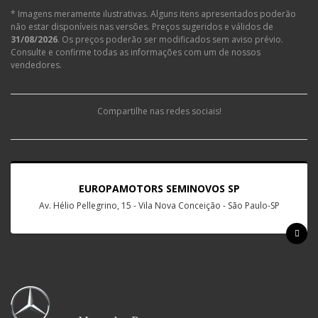
* Imagens meramente ilustrativas. Alguns itens apresentados poderão
não estar disponíveis nas versões. Preços sugeridos e válidos de
31/08/2026
. Os preços poderão ser modificados sem aviso prévio.
Consulte e confirme todas as informações com um de nossos
vendedores.
Compartilhe nas redes sociais!
EUROPAMOTORS SEMINOVOS SP
Av. Hélio Pellegrino, 15 - Vila Nova Conceição - São Paulo-SP