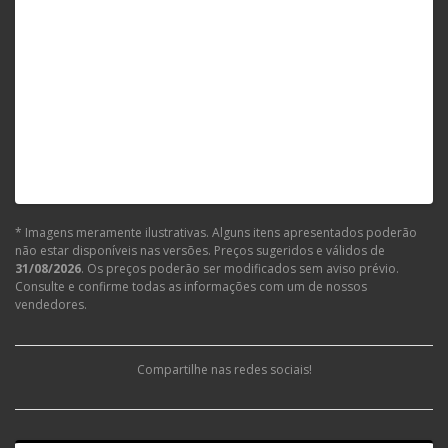
* Imagens meramente ilustrativas. Alguns itens apresentados poderão
não estar disponíveis nas versões. Preços sugeridos e válidos de
31/08/2026
. Os preços poderão ser modificados sem aviso prévio.
Consulte e confirme todas as informações com um de nossos
vendedores.
Compartilhe nas redes sociais!