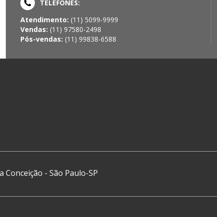
TELEFONES:
Atendimento:
(11) 5099-9999
Vendas:
(11) 97580-2498
Pós-vendas:
(11) 99838-6588
ova Conceição - São Paulo-SP