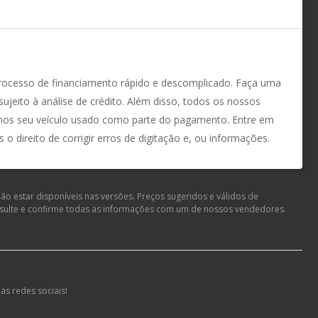
rocesso de financiamento rápido e descomplicado. Faça uma
jeito à análise de crédito. Além disso, todos os nossos
amos seu veículo usado como parte do pagamento. Entre em
 direito de corrigir erros de digitação e, ou informações.
o estar disponíveis nas versões. Preços sugeridos e válidos de
nsulte e confirme todas as informações com um de nossos vendedores.
as redes sociais!