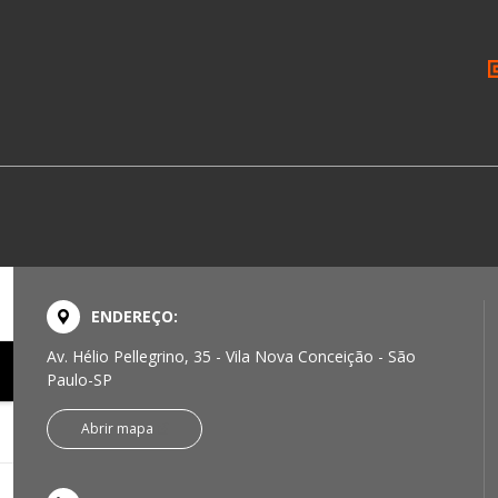
ENDEREÇO:
Av. Hélio Pellegrino, 35 - Vila Nova Conceição - São
Paulo-SP
Abrir mapa