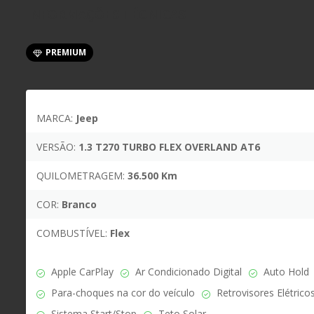
INFORMAÇÕES TÉCNICAS
PREMIUM
MARCA:
Jeep
VERSÃO:
1.3 T270 TURBO FLEX OVERLAND AT6
QUILOMETRAGEM:
36.500 Km
COR:
Branco
COMBUSTÍVEL:
Flex
Apple CarPlay
Ar Condicionado Digital
Auto Hold
Para-choques na cor do veículo
Retrovisores Elétrico
Sistema Start/Stop
Teto Solar