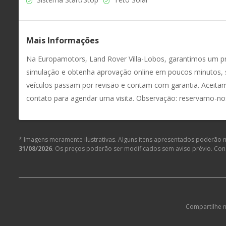
Mais Informações
Na Europamotors, Land Rover Villa-Lobos, garantimos um p
simulação e obtenha aprovação online em poucos minutos, su
veículos passam por revisão e contam com garantia. Aceit
contato para agendar uma visita. Observação: reservamo-nos o
* Imagens meramente ilustrativas. Alguns itens apresentados poderão nã
31/08/2026
. Os preços poderão ser modificados sem aviso prévio. Co
Compartilhe n