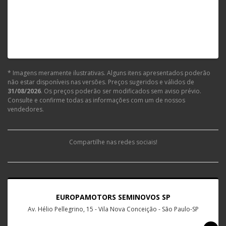
* Imagens meramente ilustrativas. Alguns itens apresentados poderão
não estar disponíveis nas versões. Preços sugeridos e válidos de
31/08/2026
. Os preços poderão ser modificados sem aviso prévio.
Consulte e confirme todas as informações com um de nossos
vendedores.
Compartilhe nas redes sociais!
EUROPAMOTORS SEMINOVOS SP
Av. Hélio Pellegrino, 15 - Vila Nova Conceição - São Paulo-SP