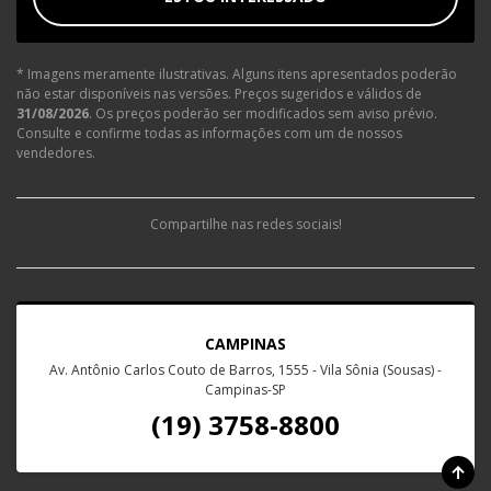
* Imagens meramente ilustrativas. Alguns itens apresentados poderão
não estar disponíveis nas versões. Preços sugeridos e válidos de
31/08/2026
. Os preços poderão ser modificados sem aviso prévio.
Consulte e confirme todas as informações com um de nossos
vendedores.
Compartilhe nas redes sociais!
CAMPINAS
Av. Antônio Carlos Couto de Barros, 1555 - Vila Sônia (Sousas) -
Campinas-SP
(19) 3758-8800