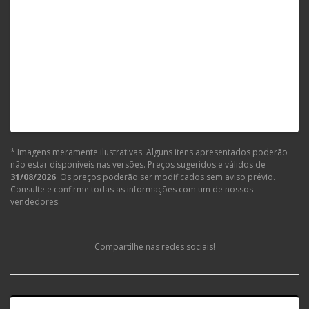
* Imagens meramente ilustrativas. Alguns itens apresentados poderão
não estar disponíveis nas versões. Preços sugeridos e válidos de
31/08/2026
. Os preços poderão ser modificados sem aviso prévio.
Consulte e confirme todas as informações com um de nossos
vendedores.
Compartilhe nas redes sociais!