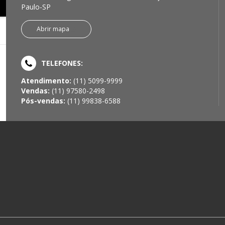
Paulo-SP
Abrir mapa
TELEFONES:
Atendimento:
(11) 5099-9999
Vendas:
(11) 97580-2498
Pós-vendas:
(11) 99838-6588