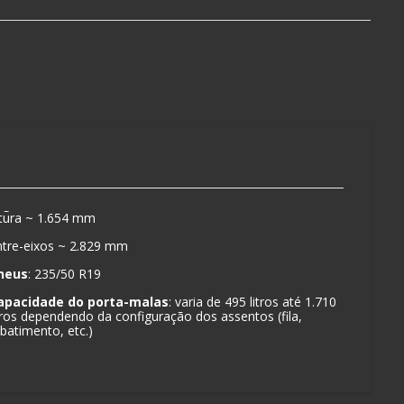
ltura ~ 1.654 mm
ntre-eixos ~ 2.829 mm
neus
: 235/50 R19
apacidade do porta-malas
: varia de 495 litros até 1.710
itros dependendo da configuração dos assentos (fila,
batimento, etc.)