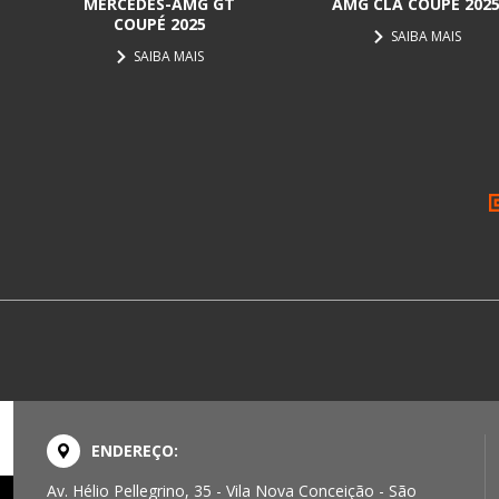
MERCEDES-AMG GT
AMG CLA COUPÉ 202
COUPÉ 2025
SAIBA MAIS
SAIBA MAIS
ENDEREÇO:
Av. Hélio Pellegrino, 35 - Vila Nova Conceição - São