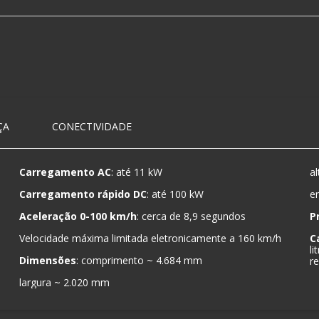
ÇA
CONECTIVIDADE
Carregamento AC
: até 11 kW
a
Carregamento rápido DC
: até 100 kW
e
Aceleração 0-100 km/h
: cerca de 8,9 segundos
P
Velocidade máxima limitada eletronicamente a 160 km/h
C
l
Dimensões
: comprimento ~ 4.684 mm
re
largura ~ 2.020 mm