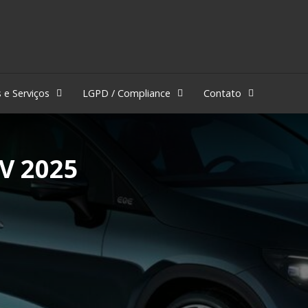
 e Serviços
LGPD / Compliance
Contato
V 2025