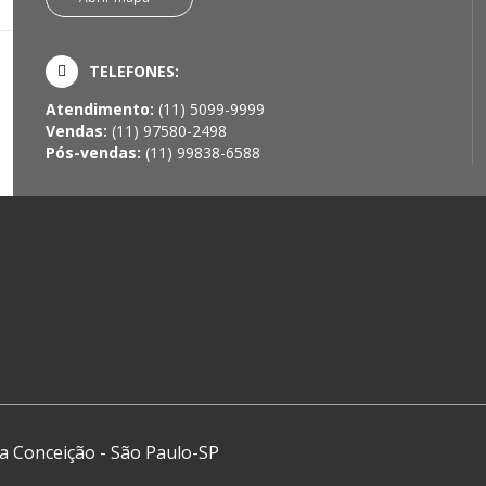
TELEFONES:
Atendimento:
(11) 5099-9999
Vendas:
(11) 97580-2498
Pós-vendas:
(11) 99838-6588
ova Conceição - São Paulo-SP