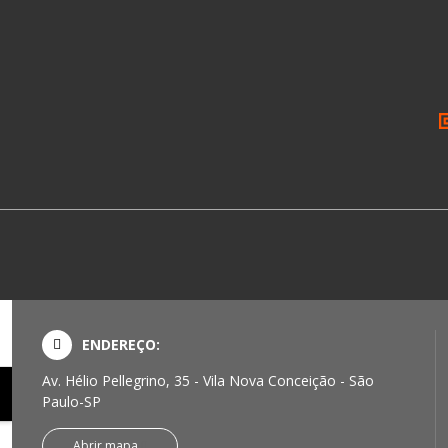
ENDEREÇO:
Av. Hélio Pellegrino, 35 - Vila Nova Conceição - São
Paulo-SP
Abrir mapa