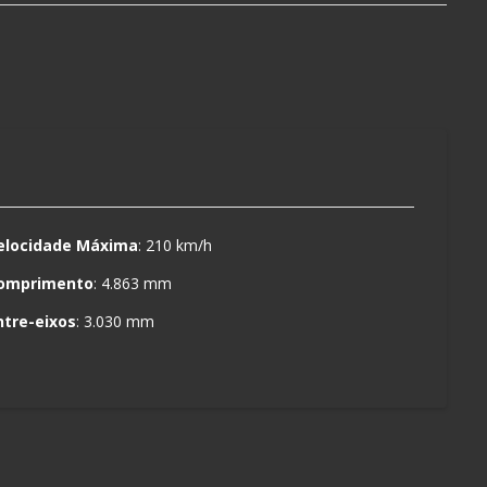
elocidade Máxima
: 210 km/h
omprimento
: 4.863 mm
ntre-eixos
: 3.030 mm